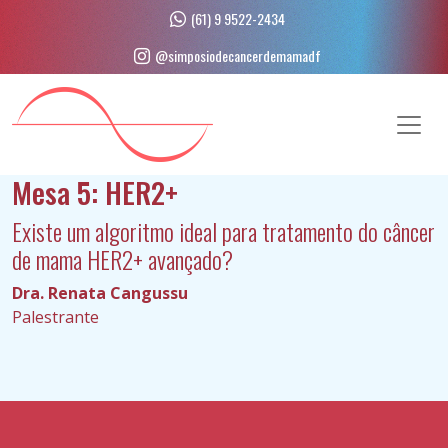
Skip
(61) 9 9522-2434
to
@simposiodecancerdemamadf
content
(Press
Enter)
Mesa 5: HER2+
Existe um algoritmo ideal para tratamento do câncer
de mama HER2+ avançado?
Dra. Renata Cangussu
Palestrante