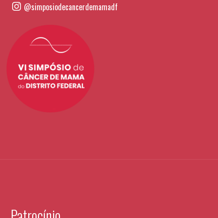
@simposiodecancerdemamadf
Patrocínio