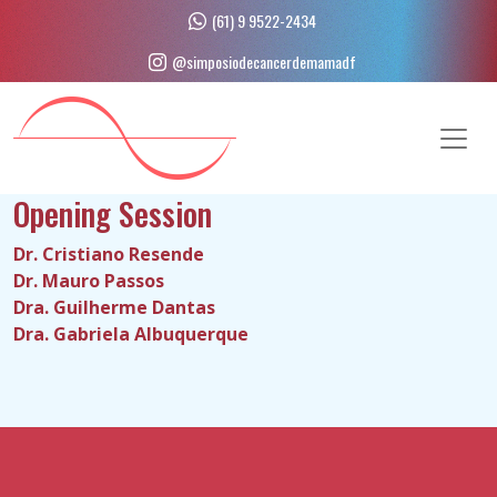
Skip
(61) 9 9522-2434
to
@simposiodecancerdemamadf
content
(Press
Enter)
Opening Session
Dr. Cristiano Resende
Dr. Mauro Passos
Dra. Guilherme Dantas
Dra. Gabriela Albuquerque